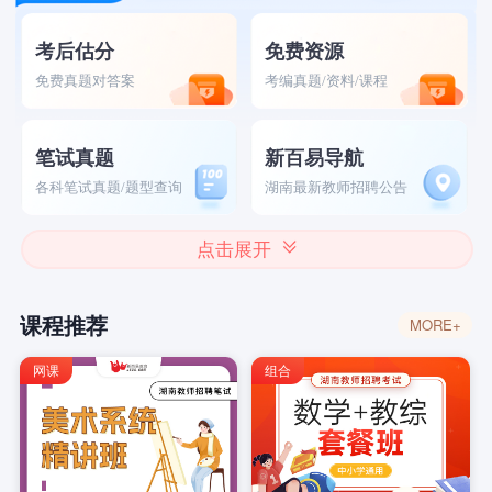
考后估分
免费资源
免费真题对答案
考编真题/资料/课程
笔试真题
新百易导航
各科笔试真题/题型查询
湖南最新教师招聘公告
点击展开
课程推荐
MORE+
网课
组合