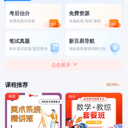
考后估分
免费资源
免费真题对答案
考编真题/资料/课程
笔试真题
新百易导航
各科笔试真题/题型查询
湖南最新教师招聘公告
点击展开
课程推荐
MORE+
网课
组合