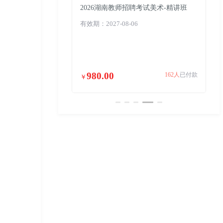
聘考试英语-精讲班
2026湖南教师招聘考试美术-精讲班
2
6
有效期：2027-08-06
有效
980.00
396人
已付款
162人
已付款
￥
￥
￥