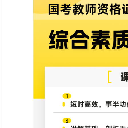
025湖南教师招聘考试音乐-精讲班
2026湖南教师招聘考试教育综合
抢分班
期：2027-08-06
有效期：2027-08-06
86.00
680.00
242人
已付款
78人
￥
80.00