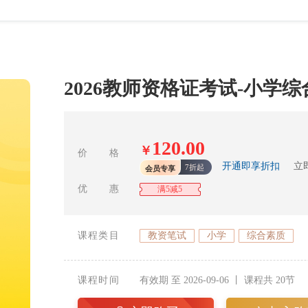
2026教师资格证考试-小学
120.00
￥
价 格
开通即享折扣
立
7折起
会员专享
优 惠
满5减5
课程类目
教资笔试
小学
综合素质
课程时间
有效期 至 2026-09-06 丨 课程共 20节