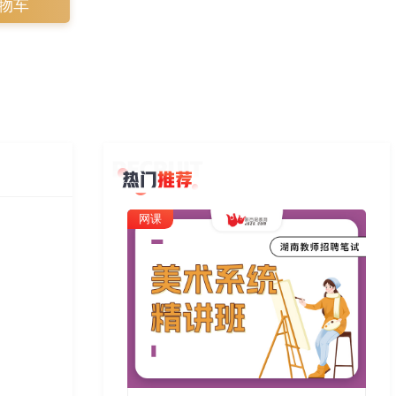
物车
网课
网