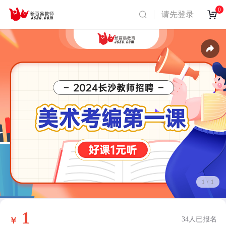
0
请先登录
1
/
1
1
34人已报名
￥