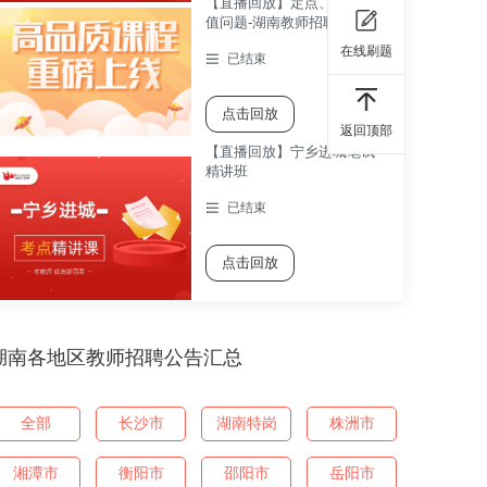
【直播回放】定点、动点最
值问题-湖南教师招聘考试数
学考点精讲课
在线刷题
已结束
点击回放
返回顶部
【直播回放】宁乡进城笔试
精讲班
已结束
点击回放
湖南各地区教师招聘公告汇总
全部
长沙市
湖南特岗
株洲市
湘潭市
衡阳市
邵阳市
岳阳市