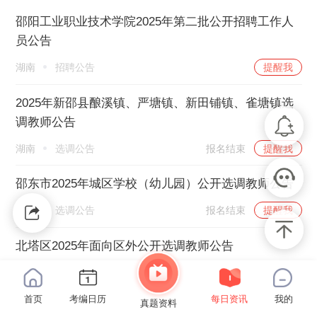
邵阳工业职业技术学院2025年第二批公开招聘工作人
员公告
湖南
招聘公告
提醒我
2025年新邵县酿溪镇、严塘镇、新田铺镇、雀塘镇选
调教师公告
湖南
选调公告
报名结束
提醒我
邵东市2025年城区学校（幼儿园）公开选调教师公告
湖南
选调公告
报名结束
提醒我
北塔区2025年面向区外公开选调教师公告
湖南
选调公告
报名结束
提醒我
首页
考编日历
每日资讯
我的
真题资料
2025年北塔区公开招聘教师公告