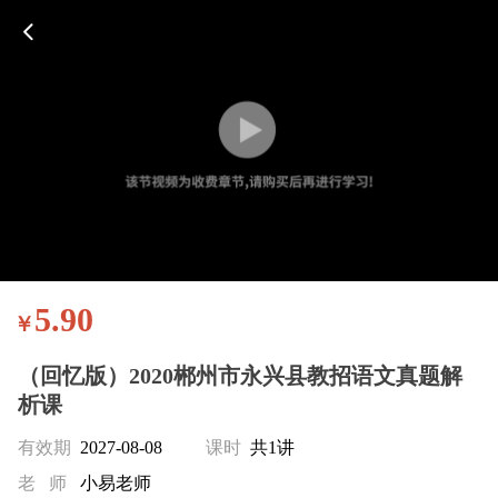
5.90
￥
（回忆版）2020郴州市永兴县教招语文真题解
析课
有效期
2027-08-08
课时
共1讲
老 师
小易老师