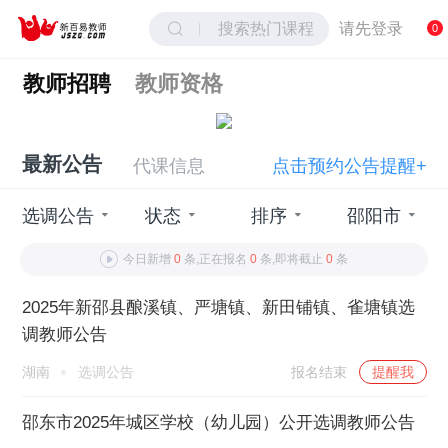
搜索热门课程
请先登录
0
教师招聘
教师资格
最新公告
代课信息
点击预约公告提醒+
选调公告
状态
排序
邵阳市
今日新增
0
条,正在报名
0
条,即将截止
0
条
2025年新邵县酿溪镇、严塘镇、新田铺镇、雀塘镇选
调教师公告
湖南
选调公告
报名结束
提醒我
邵东市2025年城区学校（幼儿园）公开选调教师公告