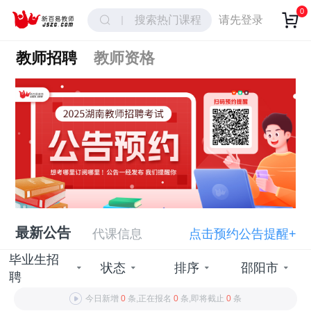
0
搜索热门课程
请先登录
教师招聘
教师资格
最新公告
代课信息
点击预约公告提醒+
毕业生招
状态
排序
邵阳市
聘
今日新增
0
条,正在报名
0
条,即将截止
0
条