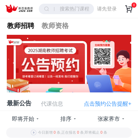
0
搜索热门课程
请先登录
教师招聘
教师资格
最新公告
代课信息
点击预约公告提醒+
即将开始
排序
张家界市
今日新增
0
条,正在报名
0
条,即将截止
0
条