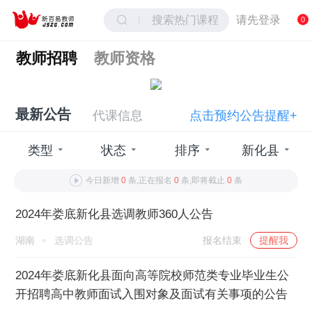
搜索热门课程
请先登录
0
教师招聘
教师资格
最新公告
代课信息
点击预约公告提醒+
类型
状态
排序
新化县
今日新增
0
条,正在报名
0
条,即将截止
0
条
2024年娄底新化县选调教师360人公告
湖南
选调公告
报名结束
提醒我
2024年娄底新化县面向高等院校师范类专业毕业生公
开招聘高中教师面试入围对象及面试有关事项的公告