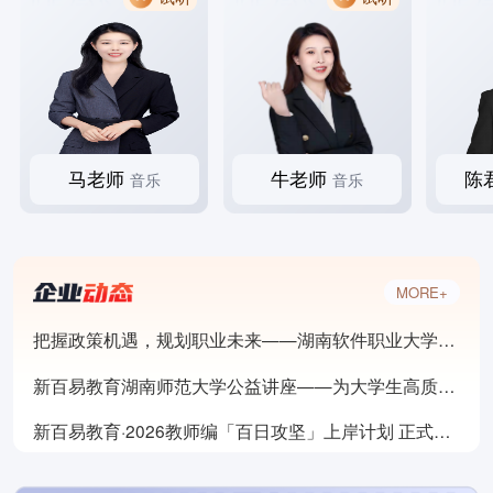
马老师
牛老师
陈
音乐
音乐
MORE+
把握政策机遇，规划职业未来——湖南软件职业大学就业专题讲座
新百易教育湖南师范大学公益讲座——为大学生高质量就业精准导航
新百易教育·2026教师编「百日攻坚」上岸计划 正式启航