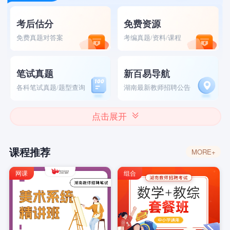
考后估分
免费资源
免费真题对答案
考编真题/资料/课程
笔试真题
新百易导航
各科笔试真题/题型查询
湖南最新教师招聘公告
点击展开
课程推荐
MORE+
网课
组合